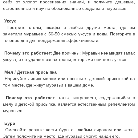
себя от хлопот просеивания знаний, и получите дешевые,
естественные и научно обоснованные средства от муравьев:
Уксус
Протрите столы, шкафы и любые другие места, где вы
заметили муравьев с 50-50 смесью уксуса и воды. Повторите в
течение дня для поддержания эффективности.
Почему это работает
: Две причины: Муравьи ненавидят запах
уксуса, и он удаляет запах тропы, которыми они пользуются.
Мел / Детская присыпка
Нарисуйте линию мелом или посыпьте детской присыпкой на
том месте, где живут муравьи в вашем доме.
Почему это работает
: тальк, ингредиент, содержащийся в
мелу и детской присыпке, является естественным репеллентом
муравьев.
Бура
Смешайте равные части буры с любым сиропом или желе.
Затем положите на место, где муравьи смогут, найди его.