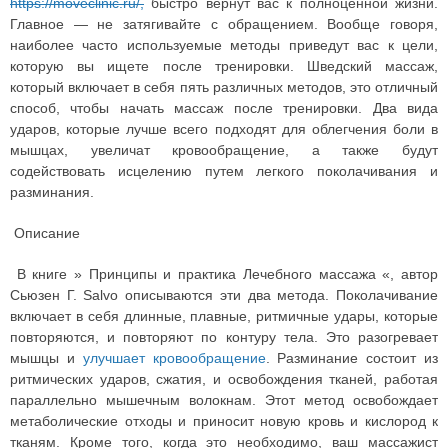
https://moveclinic.ru/,
быстро вернут вас к полноценной жизни.
Главное — не затягивайте с обращением. Вообще говоря,
наиболее часто используемые методы приведут вас к цели,
которую вы ищете после тренировки. Шведский массаж,
который включает в себя пять различных методов, это отличный
способ, чтобы начать массаж после тренировки. Два вида
ударов, которые лучше всего подходят для облегчения боли в
мышцах, увеличат кровообращение, а также будут
содействовать исцелению путем легкого поколачивания и
разминания.
Описание
В книге » Принципы и практика Лечебного массажа «, автор
Сьюзен Г. Salvo описываются эти два метода. Поколачивание
включает в себя длинные, плавные, ритмичные удары, которые
повторяются, и повторяют по контуру тела. Это разогревает
мышцы и
улучшает кровообращение
. Разминание состоит из
ритмических ударов, сжатия, и освобождения тканей, работая
параллельно мышечным волокнам. Этот метод освобождает
метаболические отходы и приносит новую кровь и кислород к
тканям. Кроме того, когда это необходимо, ваш массажист