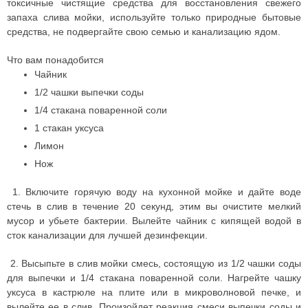
токсичные чистящие средства для восстановления свежего
запаха слива мойки, используйте только природные бытовые
средства, не подвергайте свою семью и канализацию ядом.
Что вам понадобится
Чайник
1/2 чашки выпечки соды
1/4 стакана поваренной соли
1 стакан уксуса
Лимон
Нож
1. Включите горячую воду на кухонной мойке и дайте воде
стечь в слив в течение 20 секунд, этим вы очистите мелкий
мусор и убьете бактерии. Вылейте чайник с кипящей водой в
сток канализации для лучшей дезинфекции.
2. Высыпьте в слив мойки смесь, состоящую из 1/2 чашки соды
для выпечки и 1/4 стакана поваренной соли. Нагрейте чашку
уксуса в кастрюле на плите или в микроволновой печке, и
вылейте ее в слив. Произойдет реакция смеси выпечки соды и